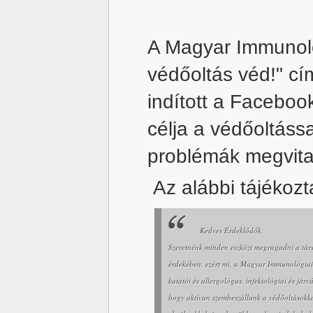
A Magyar Immunoló
védőoltás véd!" cí
indított a Faceboo
célja a védőoltáss
problémák megvita
Az alábbi tájékozta
Kedves Érdeklődők,
Szeretnénk minden eszközt megragadni a tá
érdekében, ezért mi, a Magyar Immunológia
kutatói és allergológus, infektológiai és jár
hogy aktívan szembeszállunk a védőoltásokka