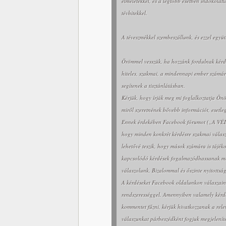
elméletekkel, és a legtöbb esetben indokolat
tévhitekkel.
A téveszmékkel szembeszállunk, és ezzel együ
Örömmel vesszük, ha hozzánk fordulnak kérdés
hiteles, szakmai, a mindennapi ember számár
segítenek a tisztánlátásban.
Kérjük, hogy írják meg mi foglalkoztatja Ön
miről szeretnének bővebb információt, esetle
Ennek érdekében Facebook fórumot („A VÉ
hogy minden konkrét kérdésre szakmai válasz
lehetővé teszik, hogy mások számára is tájéko
kapcsolódó kérdések fogalmazódhassanak meg
válaszolunk. Bizalommal és őszinte nyitottsá
A kérdéseket Facebook oldalunkon válaszaink 
rendszerességgel. Amennyiben valamely kérdé
kommentet fűzni, kérjük hivatkozzanak a rele
válaszunkat párbeszédként fogjuk megjeleníte