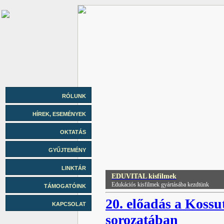
RÓLUNK
HÍREK, ESEMÉNYEK
OKTATÁS
GYŰJTEMÉNY
LINKTÁR
EDUVITAL kisfilmek
Edukációs kisfilmek gyártásába kezdtünk
TÁMOGATÓINK
20. előadás a Kos
KAPCSOLAT
sorozatában