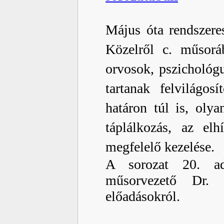
Május óta rendszere
Közelről c. műsor
orvosok, pszichológ
tartanak felvilágos
határon túl is, oly
táplálkozás, az el
megfelelő kezelése.
A sorozat 20. ad
műsorvezető Dr. 
előadásokról.