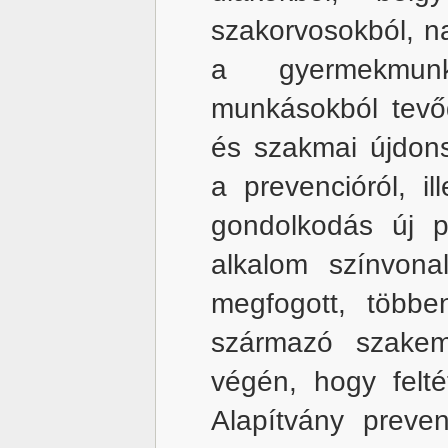
szakorvosokból, n
a gyermekmunk
munkásokból tevőd
és szakmai újdon
a prevencióról, i
gondolkodás új pe
alkalom színvonal
megfogott, többen
származó szakem
végén, hogy felté
Alapítvány preve