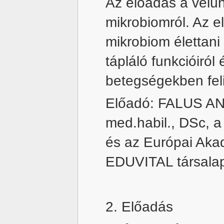
Az előadás a velün
mikrobiomról. Az e
mikrobiom élettani
tápláló funkcióiró
betegségekben feli
Előadó:
FALUS AND
med.habil., DSc,
és az Európai Aka
EDUVITAL társalap
2. Előadás