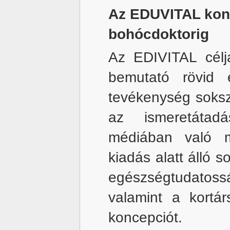
Az EDUVITAL konc
bohócdoktorig
Az EDIVITAL céljai
bemutató rövid 
tevékenység soksz
az ismeretátad
médiában való m
kiadás alatt álló 
egészségtudatossá
valamint a kortá
koncepciót.