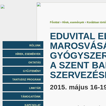
Főoldal
»
Hírek, események
»
Korábban történ
EDUVITAL 
MAROSVÁSÁ
RÓLUNK
GYÓGYSZER
HÍREK, ESEMÉNYEK
A SZENT B
OKTATÁS
GYŰJTEMÉNY
SZERVEZÉS
TANTUDSZ PROGRAM
2015. május 16-1
LINKTÁR
TÁMOGATÓINK
KAPCSOLAT