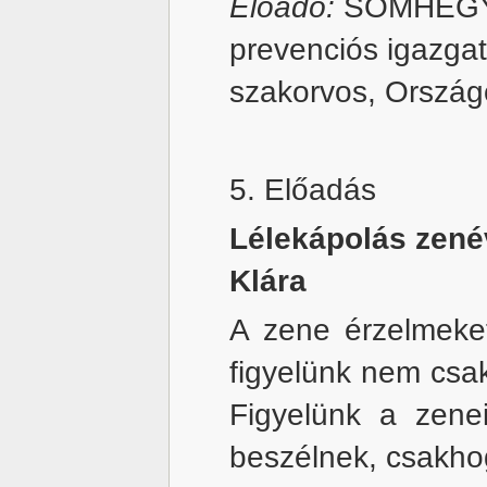
Előadó:
SOMHEGY
prevenciós igazgat
szakorvos, Ország
5. Előadás
Lélekápolás zené
Klára
A zene érzelmeket
figyelünk nem csak f
Figyelünk a zene
beszélnek, csakho