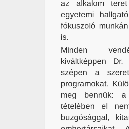
az alkalom tere
egyetemi hallgat
fókuszoló munkán
is.
Minden vendégl
kiváltképpen Dr
szépen a szerete
programokat. Külö
meg bennük: a k
tételében el nem
buzgósággal, kita
embertársaikat. 