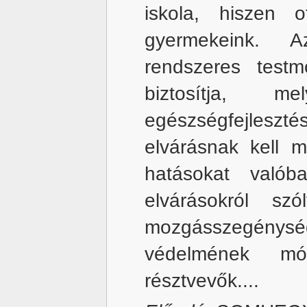
iskola, hiszen 
gyermekeink. 
rendszeres testm
biztosítja, 
egészségfejles
elvárásnak kell m
hatásokat valóba
elvárásokról s
mozgásszegénység
védelmének mód
résztvevők....