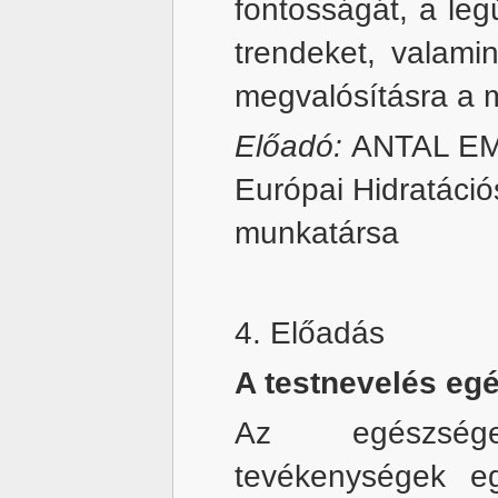
fontosságát, a le
trendeket, valamin
megvalósításra a
Előadó:
ANTAL EME
Európai Hidratáci
munkatársa
4. Előadás
A testnevelés egé
Az egészsége
tevékenységek eg