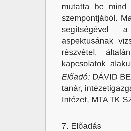
mutatta be mind
szempontjából. Ma
segítségével 
aspektusának vizs
részvétel, által
kapcsolatok alaku
Előadó:
DÁVID BEÁ
tanár, intézetigaz
Intézet, MTA TK S
7. Előadás