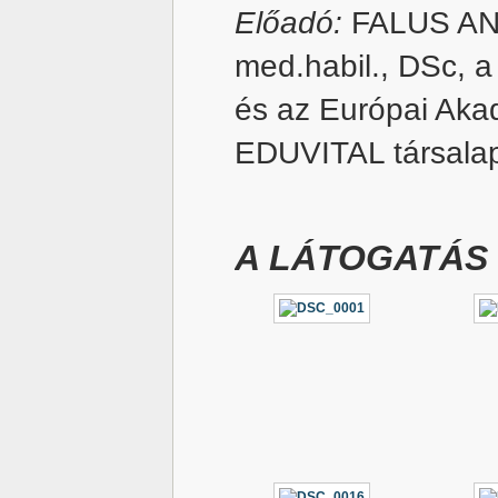
Előadó:
FALUS AN
med.habil., DSc,
és az Európai Aka
EDUVITAL társalap
A LÁTOGATÁS