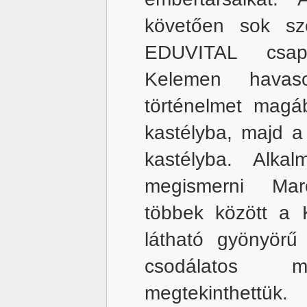
követően sok sz
EDUVITAL csapa
Kelemen havaso
történelmet magá
kastélyba, majd a
kastélyba. Alka
megismerni Maro
többek között a K
látható gyönyörű
csodálatos m
megtekinthettük.