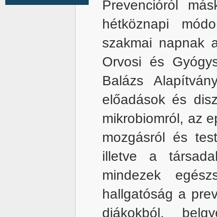
Prevencióról má
hétköznapi módo
szakmai napnak ad
Orvosi és Gyógy
Balázs Alapítvá
előadások és disz
mikrobiomról, az ep
mozgásról és testt
illetve a társad
mindezek egészsé
hallgatóság a prev
diákokból, belgy