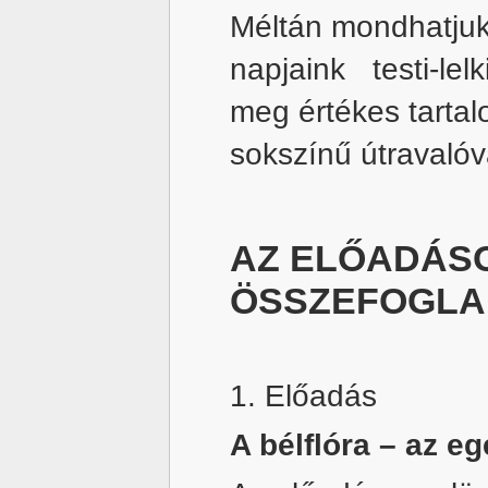
Méltán mondhatjuk,
napjaink testi-lel
meg értékes tartal
sokszínű útravaló
AZ ELŐADÁS
ÖSSZEFOGLA
1. Előadás
A bélflóra
–
az eg