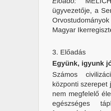
Előadó:
MELIC
ügyvezetője, a Se
Orvostudományok D
Magyar Ikerregiszt
3. Előadás
Együnk, igyunk jó
Számos civilizá
központi szerepet j
nem megfelelő éle
egészséges tápl