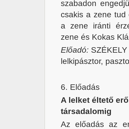
szabadon engedjük
csakis a zene tud 
a zene iránti érz
zene és Kokas Klá
Előadó:
SZÉKELY 
lelkipásztor, paszt
6. Előadás
A lelket éltető er
társadalomig
Az előadás az em