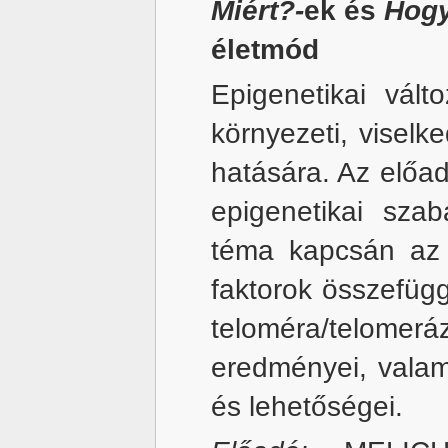
Miért?-
ek és
Hog
életmód
Epigenetikai vált
környezeti, viselke
hatására. Az előa
epigenetikai szab
téma kapcsán az 
faktorok összefügg
teloméra/telomerá
eredményei, valam
és lehetőségei.