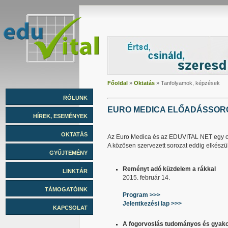
Főoldal
»
Oktatás
»
Tanfolyamok, képzések
RÓLUNK
EURO MEDICA ELŐADÁSSOR
HÍREK, ESEMÉNYEK
OKTATÁS
Az Euro Medica és az EDUVITAL NET egy orvo
A közösen szervezett sorozat eddig elkészül
GYŰJTEMÉNY
Reményt adó küzdelem a rákkal
LINKTÁR
2015. február 14.
TÁMOGATÓINK
Program >>>
Jelentkezési lap >>>
KAPCSOLAT
A fogorvoslás tudományos és gyakor