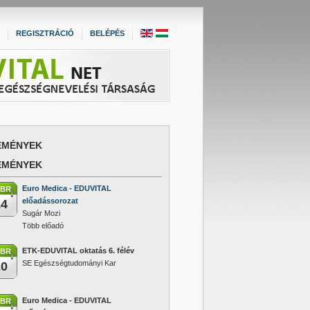
REGISZTRÁCIÓ
BELÉPÉS
EMÉNYEK
EMÉNYEK
Euro Medica - EDUVITAL
EBR
előadássorozat
14
Sugár Mozi
Több előadó
ETK-EDUVITAL oktatás 6. félév
EBR
SE Egészségtudományi Kar
20
Euro Medica - EDUVITAL
EBR