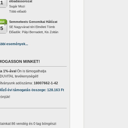
előadássorozat
21
Sugár Mozi
Több előadó
Semmelweis Genomikai Hálózat
EBR
SE Nagyvárad téri Elméleti Tömb
25
Előadók: Pályi Bernadett, Kis Zoltán
bbi események...
MOGASSON MINKET!
ja 1%-ával
Ön is támogathatja
DUVITAL tevékenységét!
ítványunk adószáma:
18007662-1-42
lőző évi támogatás összege: 128.163 Ft
önjük!
lainkat 86 vendég és 0 tag böngészi