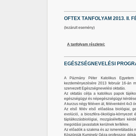
OFTEX TANFOLYAM 2013. II. 
(lezárult esemény)
A tanfolyam részletei:
EGÉSZSÉGNEVELÉSI PROGR
A Pázmány Péter Katolikus Egyetem 
kezdeményezésére 2013 február 16-án 
szervezett Egészségnevelési oktatás.
Az oktatás célja a katolikus papok táj
egészségügyi és népegészségügyi kérdése
A kurzus négy féléven át, félévenként 4x3
Az első félév első előadása biológiai, ge
evolúció, a bioszféra-ökológia-környezet
táplálkozásbiológiai, mozgásélettani kérd
megoldási javaslatok kerülnek
terítékre.
Az előadók a szakma és az ismeretátadás ne
Köszönjük Kuminetz Géza professzor, déká