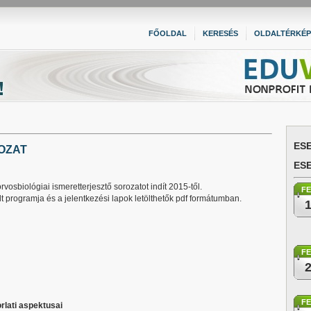
FŐOLDAL
KERESÉS
OLDALTÉRKÉP
ES
OZAT
ES
sbiológiai ismeretterjesztő sorozatot indít 2015-től.
F
t programja és a jelentkezési lapok letölthetők pdf formátumban.
F
F
lati aspektusai