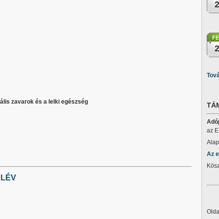
F
Tová
tális zavarok és a lelki egészség
TÁ
Adó
az E
Alap
Az e
Kösz
ÉLÉV
Olda