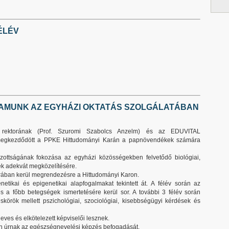
FÉLÉV
AMUNK AZ EGYHÁZI OKTATÁS SZOLGÁLATÁBAN
rektorának (Prof. Szuromi Szabolcs Anzelm) és az
EDUVITAL
megkezdődött a PPKE Hittudományi
Karán a papnövendékek számára
ékozottságának fokozása az egyházi közösségekben
felvetődő biológiai,
k adekvát megközelítésére.
 órában kerül megrendezésre a Hittudományi
Karon.
netikai és epigenetikai alapfogalmakat tekintett át. A
félév során az
 és a főbb betegségek ismertetésére
kerül sor. A további 3 félév során
éskörök mellett
pszichológiai, szociológiai, kisebbségügyi kérdések és
ves és elkötelezett képviselői lesznek.
n úrnak az egészségnevelési képzés befogadását.