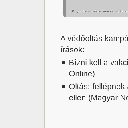
a Magyar Immunológiai Társaság vezetőség
A védőoltás kampá
írások:
Bízni kell a va
Online)
Oltás: fellépne
ellen (Magyar N