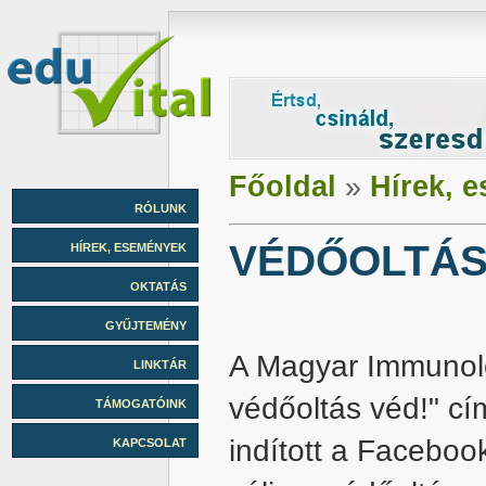
Főoldal
»
Hírek, 
RÓLUNK
VÉDŐOLTÁS
HÍREK, ESEMÉNYEK
OKTATÁS
GYŰJTEMÉNY
A Magyar Immunoló
LINKTÁR
védőoltás véd!" cí
TÁMOGATÓINK
indított a Faceboo
KAPCSOLAT