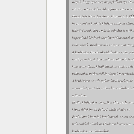
Kérjük, hogy írják meg mi foglalkoztatja Ön
miről szeretnének bővebb információt, esetle
Ennek érdekében Facebook fórumot („A VÉ
hogy minden konkrét kérdésre szakmai válasz
lehetővé teszik, hogy mások számára is tájéko
kapcsolódó kérdések fogalmazódhassanak meg
válaszolunk. Bizalommal és őszinte nyitottsá
A kérdéseket Facebook oldalunkon válaszaink 
rendszerességgel. Amennyiben valamely kérdé
kommentet fűzni, kérjük hivatkozzanak a rele
válaszunkat párbeszédként fogjuk megjeleníte
A kérdéseken és válaszokon kívül igyekszünk 
anyagokat posztolni és Facebook oldalunkat
a jövőben.
Kérjük kérdéseiket címezzék a Magyar Immun
képviselőjeként dr. Falus András címére ().
Forduljanak hozzánk bizalommal, orvosi és ku
tudásunkkal állunk az Önök rendelkezésére, 
kérdéseiket, meglátásaikat!