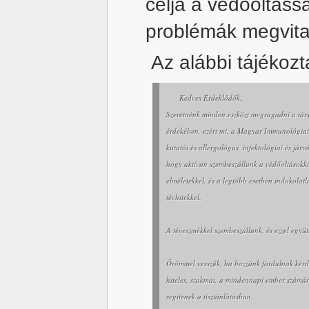
célja a védőoltáss
problémák megvita
Az alábbi tájékozta
Kedves Érdeklődők,
Szeretnénk minden eszközt megragadni a tá
érdekében, ezért mi, a Magyar Immunológia
kutatói és allergológus, infektológiai és jár
hogy aktívan szembeszállunk a védőoltásokka
elméletekkel, és a legtöbb esetben indokolat
tévhitekkel.
A téveszmékkel szembeszállunk, és ezzel együ
Örömmel vesszük, ha hozzánk fordulnak kérdés
hiteles, szakmai, a mindennapi ember számár
segítenek a tisztánlátásban.