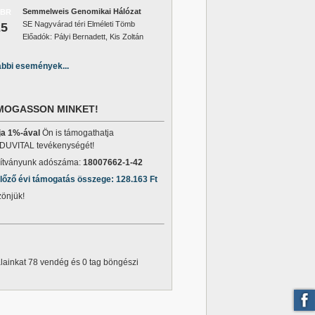
Semmelweis Genomikai Hálózat
EBR
SE Nagyvárad téri Elméleti Tömb
25
Előadók: Pályi Bernadett, Kis Zoltán
bbi események...
MOGASSON MINKET!
ja 1%-ával
Ön is támogathatja
DUVITAL tevékenységét!
ítványunk adószáma:
18007662-1-42
lőző évi támogatás összege: 128.163 Ft
önjük!
lainkat 78 vendég és 0 tag böngészi