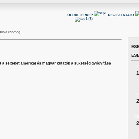
OLDALTÉRKÉP
REGISZTRÁCIÓ
Dupla csomag
ES
ES
át a sejteket amerikai és magyar kutatók a süketség gyógyítása
F
F
F