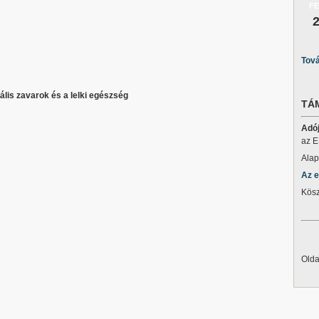
F
Tová
tális zavarok és a lelki egészség
TÁ
Adó
az E
Alap
Az e
Kösz
Olda