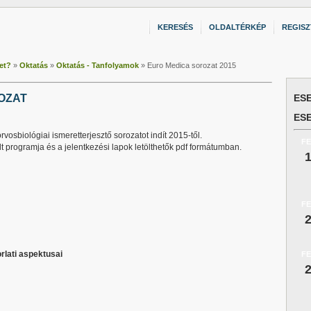
KERESÉS
OLDALTÉRKÉP
REGISZ
et?
»
Oktatás
»
Oktatás - Tanfolyamok
»
Euro Medica sorozat 2015
OZAT
ES
ES
sbiológiai ismeretterjesztő sorozatot indít 2015-től.
F
t programja és a jelentkezési lapok letölthetők pdf formátumban.
F
lati aspektusai
F