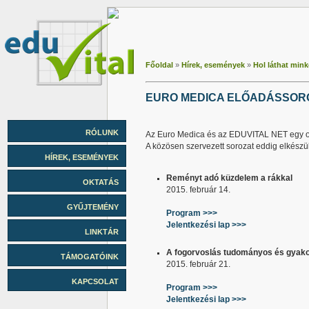
Főoldal
»
Hírek, események
»
Hol láthat mink
EURO MEDICA ELŐADÁSSOR
RÓLUNK
Az Euro Medica és az EDUVITAL NET egy orvo
A közösen szervezett sorozat eddig elkészül
HÍREK, ESEMÉNYEK
Reményt adó küzdelem a rákkal
OKTATÁS
2015. február 14.
GYŰJTEMÉNY
Program >>>
Jelentkezési lap >>>
LINKTÁR
A fogorvoslás tudományos és gyakor
TÁMOGATÓINK
2015. február 21.
KAPCSOLAT
Program >>>
Jelentkezési lap >>>