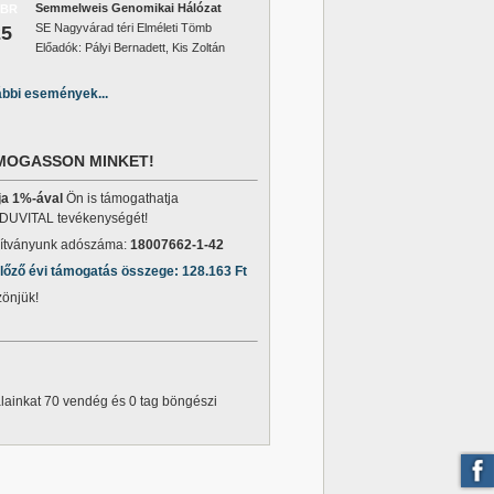
Semmelweis Genomikai Hálózat
EBR
SE Nagyvárad téri Elméleti Tömb
25
Előadók: Pályi Bernadett, Kis Zoltán
bbi események...
MOGASSON MINKET!
ja 1%-ával
Ön is támogathatja
DUVITAL tevékenységét!
ítványunk adószáma:
18007662-1-42
lőző évi támogatás összege: 128.163 Ft
önjük!
lainkat 70 vendég és 0 tag böngészi