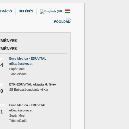
TRÁCIÓ
BELÉPÉS
FŐOLDAL
EMÉNYEK
EMÉNYEK
Euro Medica - EDUVITAL
EBR
előadássorozat
14
Sugár Mozi
Több előadó
ETK-EDUVITAL oktatás 6. félév
EBR
SE Egészségtudományi Kar
20
Euro Medica - EDUVITAL
EBR
előadássorozat
21
Sugár Mozi
Több előadó